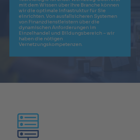
mit dem Wissen über Ihre Branche können
wir die optimale Infrastruktur für Sie
einrichten. Von ausfallsicheren Systemen
von Finanzdienstleistern über die
dynamischen Anforderungen im
Einzelhandel und Bildungsbereich – wir
haben die nötigen
Vernetzungskompetenzen.